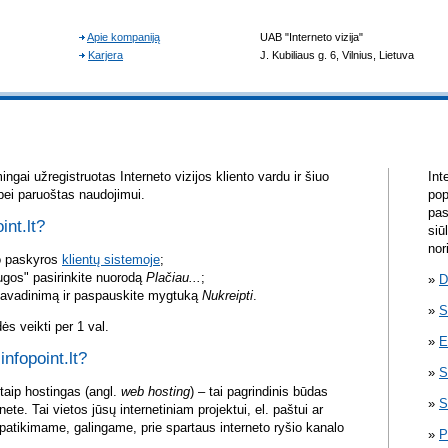
ngai užregistruotas Interneto vizijos kliento vardu ir šiuo
Int
bei paruoštas naudojimui.
pop
pas
int.lt?
siū
nor
vo paskyros
klientų sistemoje
;
ugos" pasirinkite nuorodą
Plačiau...
;
D
pavadinimą ir paspauskite mygtuką
Nukreipti
.
S
s veikti per 1 val.
E
infopoint.lt?
S
itaip hostingas (angl.
web hosting
) – tai pagrindinis būdas
S
rnete. Tai vietos jūsų internetiniam projektui, el. paštui ar
atikimame, galingame, prie spartaus interneto ryšio kanalo
P