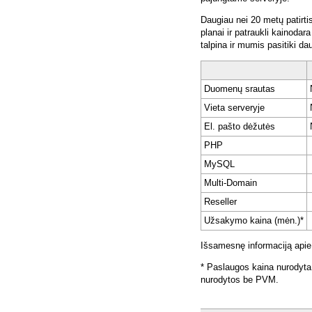
Daugiau nei 20 metų patirti
planai ir patraukli kainoda
talpina ir mumis pasitiki da
Duomenų srautas
Vieta serveryje
El. pašto dėžutės
PHP
MySQL
Multi-Domain
Reseller
Užsakymo kaina (mėn.)*
Išsamesnę informaciją apie
* Paslaugos kaina nurodyta
nurodytos be PVM.