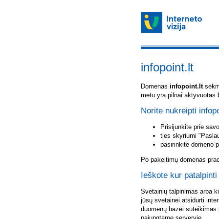
infopoint.lt
Domenas
infopoint.lt
sėkmi
metu yra pilnai aktyvuotas 
Norite nukreipti infopo
Prisijunkite prie sa
ties skyriumi "Pasla
pasirinkite domeno 
Po pakeitimų domenas pradė
Ieškote kur patalpinti 
Svetainių talpinimas arba k
jūsų svetainei atsidurti inte
duomenų bazei suteikimas p
pajungtame serveryje.