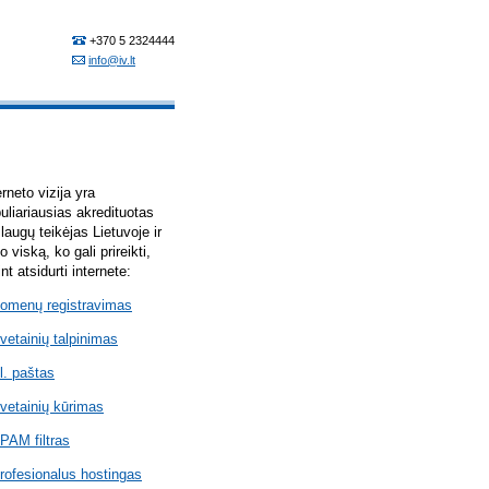
erneto vizija yra
uliariausias akredituotas
laugų teikėjas Lietuvoje ir
lo viską, ko gali prireikti,
int atsidurti internete:
omenų registravimas
vetainių talpinimas
l. paštas
vetainių kūrimas
PAM filtras
rofesionalus hostingas