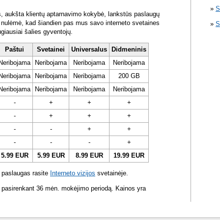
S
s, aukšta klientų aptarnavimo kokybė, lankstūs paslaugų
ra nulėmė, kad šiandien pas mus savo interneto svetaines
S
ugiausiai šalies gyventojų.
Paštui
Svetainei
Universalus
Didmeninis
Neribojama
Neribojama
Neribojama
Neribojama
Neribojama
Neribojama
Neribojama
200 GB
Neribojama
Neribojama
Neribojama
Neribojama
-
+
+
+
-
+
+
+
-
-
+
+
-
-
-
+
5.99 EUR
5.99 EUR
8.99 EUR
19.99 EUR
 paslaugas rasite
Interneto vizijos
svetainėje.
 pasirenkant 36 mėn. mokėjimo periodą. Kainos yra